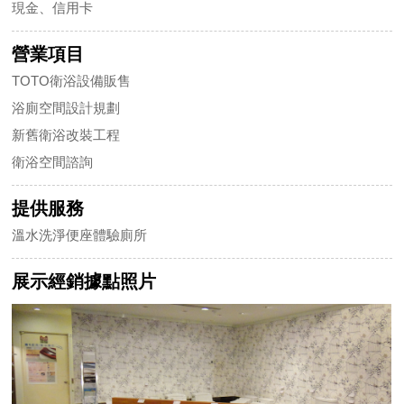
現金、信用卡
營業項目
TOTO衛浴設備販售
浴廁空間設計規劃
新舊衛浴改裝工程
衛浴空間諮詢
提供服務
溫水洗淨便座體驗廁所
展示經銷據點照片