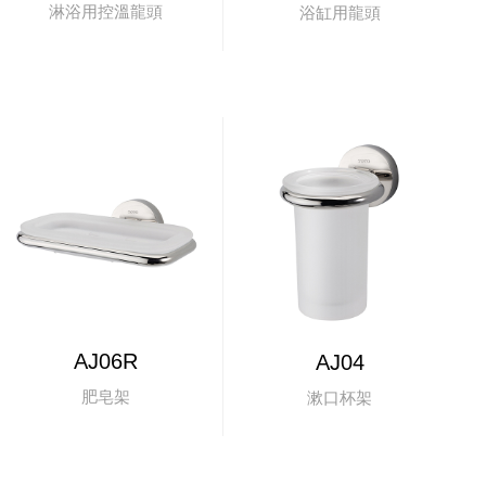
淋浴用控溫龍頭
浴缸用龍頭
AJ06R
AJ04
肥皂架
漱口杯架