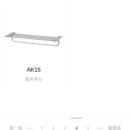
AK15
置衣平台
第一頁
1
2
3
4
5
最後頁