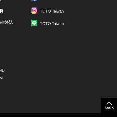
源
TOTO Taiwan
格衛浴誌
TOTO Taiwan
ND
AM
BACK