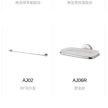
淋浴用單槍龍頭
淋浴用控溫龍頭
AJ02
AJ06R
30"毛巾架
肥皂架