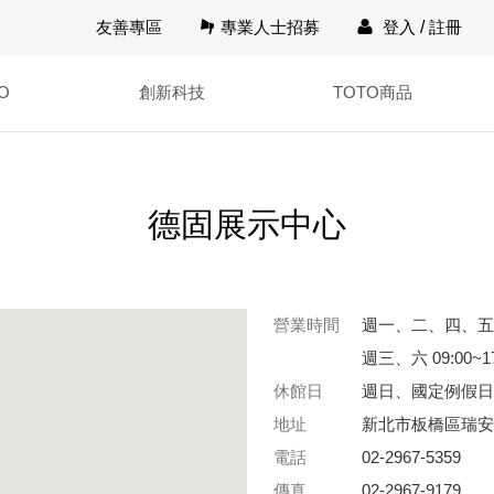
友善專區
專業人士招募
登入
/
註冊
O
創新科技
TOTO商品
德固展示中心
營業時間
週一、二、四、五 09
週三、六 09:00~17
休館日
週日、國定例假日
地址
新北市板橋區瑞安
電話
02-2967-5359
傳真
02-2967-9179