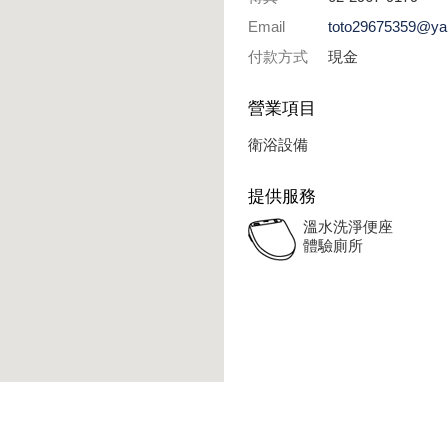
Email
toto29675359@ya
付款方式
現金
營業項目
衛浴設備
提供服務
溫水洗淨便座
體驗廁所