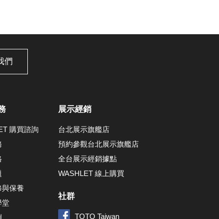
我們
務
展示經銷
LET 購買諮詢
台北展示旗艦店
務
預約參觀台北展示旗艦店
格
全台展示經銷據點
題
WASHLET 線上購買
修與保養
社群
學堂
TOTO Taiwan
例