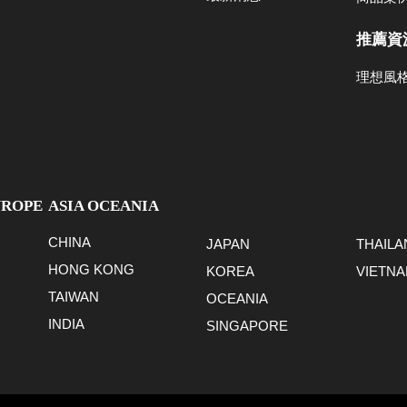
推薦資
理想風
UROPE
ASIA OCEANIA
CHINA
JAPAN
THAILA
HONG KONG
KOREA
VIETN
TAIWAN
OCEANIA
INDIA
SINGAPORE