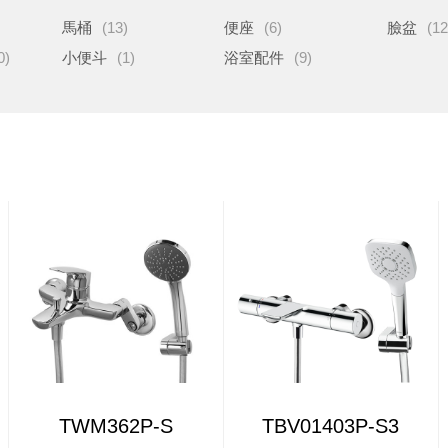
馬桶
(13)
便座
(6)
臉盆
(12
0)
小便斗
(1)
浴室配件
(9)
TWM362P-S
TBV01403P-S3