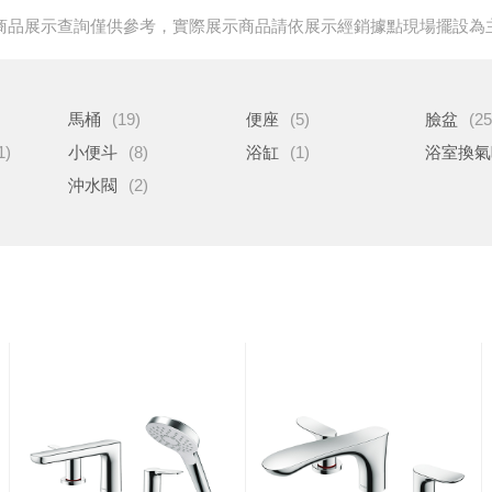
商品展示查詢僅供參考，實際展示商品請依展示經銷據點現場擺設為
馬桶
(19)
便座
(5)
臉盆
(25
1)
小便斗
(8)
浴缸
(1)
浴室換氣
沖水閥
(2)