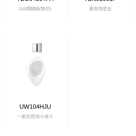
GA開關閥(雙切)
通用埋壁盒
UW104HJU
一般型壁掛小便斗