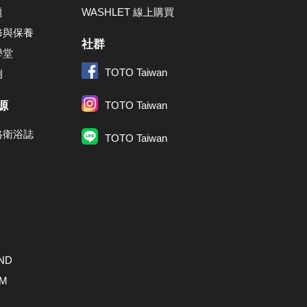
題
WASHLET 線上購買
修與保養
社群
學堂
TOTO Taiwan
例
源
TOTO Taiwan
格衛浴誌
TOTO Taiwan
ND
AM