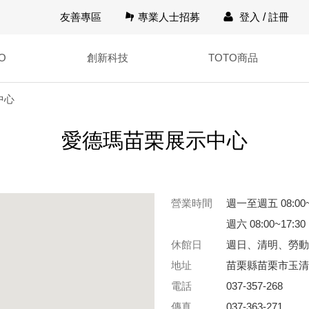
友善專區
專業人士招募
登入
/
註冊
O
創新科技
TOTO商品
中心
愛德瑪苗栗展示中心
營業時間
週一至週五 08:00~
週六 08:00~17:30
休館日
週日、清明、勞動
地址
苗栗縣苗栗市玉清路
電話
037-357-268
傳真
037-363-271