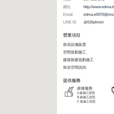
網址
http://www.edma.
Email
edma.e0970@msa.
LINE ID
@636phnsh
營業項目
衛浴設備販賣
空間規劃施工
建築新建規劃施工
衛浴空間諮詢
提供服務
維修服務
A 級施工證照
B 級施工證照
C 級施工證照