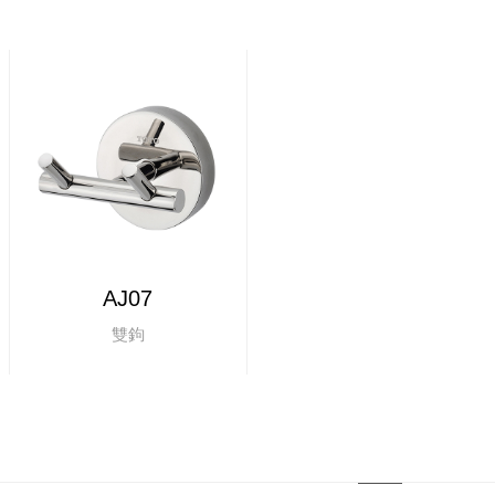
AJ07
雙鉤