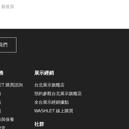
最後頁
我們
務
展示經銷
LET 購買諮詢
台北展示旗艦店
務
預約參觀台北展示旗艦店
格
全台展示經銷據點
題
WASHLET 線上購買
修與保養
社群
學堂