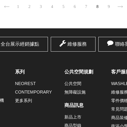
1
2
3
4
5
6
7
8
9
全台展示經銷據點
維修服務
聯絡
系列
公共空間規劃
客戶服
NEOREST
公共空間
WASH
CONTEMPORARY
無障礙設施
維修服
機
更多系列
零件價
商品訊息
常見問
新品上市
商品裝
商品型錄
衛浴小