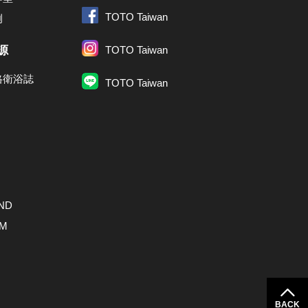
TOTO Taiwan
例
源
TOTO Taiwan
格衛浴誌
TOTO Taiwan
ND
AM
BACK