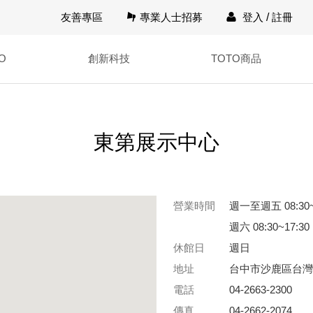
友善專區
專業人士招募
登入
/
註冊
O
創新科技
TOTO商品
東第展示中心
營業時間
週一至週五 08:30~
週六 08:30~17:30
休館日
週日
地址
台中市沙鹿區台灣
電話
04-2663-2300
傳真
04-2662-2074