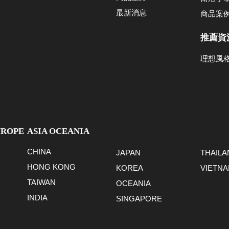
最新消息
商品案
推薦資
理想風
UROPE
ASIA OCEANIA
CHINA
JAPAN
THAILA
HONG KONG
KOREA
VIETN
TAIWAN
OCEANIA
INDIA
SINGAPORE