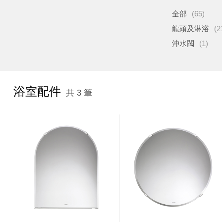
全部
(65)
龍頭及淋浴
(2
沖水閥
(1)
浴室配件
共 3 筆