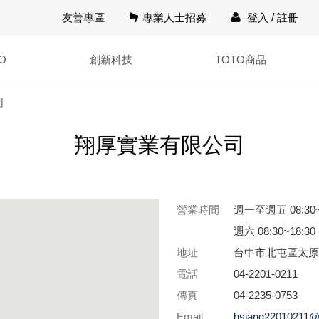
友善專區
專業人士招募
登入
/
註冊
O
創新科技
TOTO商品
司
翔厚實業有限公司
營業時間
週一至週五 08:30~
週六 08:30~18:30
地址
台中市北屯區太原
電話
04-2201-0211
傳真
04-2235-0753
Email
hsiang22010211@