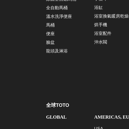
浴缸
全自動馬桶
浴室換氣暖房乾燥
溫水洗淨便座
烘手機
馬桶
浴室配件
便座
沖水閥
臉盆
龍頭及淋浴
全球TOTO
GLOBAL
AMERICAS, E
USA