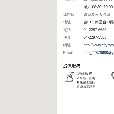
週六 08:30~19:00
休館日
週日及三大節日
地址
台中市南區台中路3
電話
04-2287-6688
傳真
04-2287-5588
網址
http://www.citytot
Email
toto_22876688@y
提供服務
維修服務
A 級施工證照
B 級施工證照
C 級施工證照