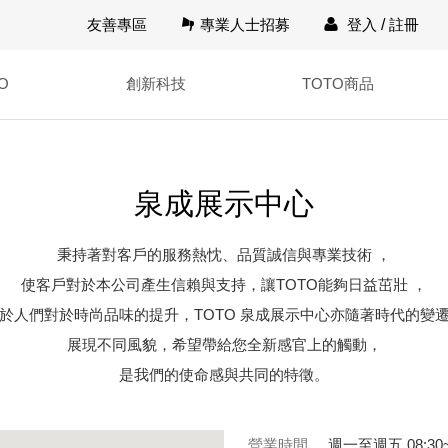
友善專區
專業人士招募
登入
/
註冊
O
創新科技
TOTO商品
泉成展示中心
秉持著對客戶的服務熱忱、品質誠信與專業技術 ，
使客戶對於本公司產生信賴與支持，讓TOTO能夠日益茁壯 ，
於人們對於時尚品味的提升，TOTO 泉成展示中心亦隨著時代的變
展現不同風貌，希望帶給您全新感官上的觸動，
是我們的使命感與共同的特徵。
營業時間
週一至週五 08:30~