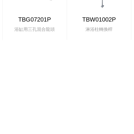
TBG07201P
TBW01002P
浴缸用三孔混合龍頭
淋浴柱轉換桿