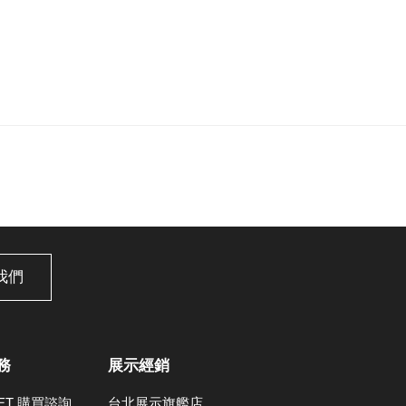
我們
務
展示經銷
LET 購買諮詢
台北展示旗艦店