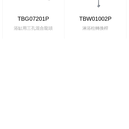
TBG07201P
TBW01002P
浴缸用三孔混合龍頭
淋浴柱轉換桿