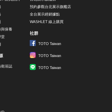
務
預約參觀台北展示旗艦店
格
全台展示經銷據點
題
WASHLET 線上購買
修與保養
社群
學堂
TOTO Taiwan
例
源
TOTO Taiwan
格衛浴誌
TOTO Taiwan