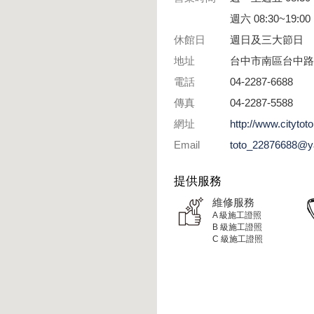
週六 08:30~19:00
休館日
週日及三大節日
地址
台中市南區台中路3
電話
04-2287-6688
傳真
04-2287-5588
網址
http://www.citytot
Email
toto_22876688@y
提供服務
維修服務
A 級施工證照
B 級施工證照
C 級施工證照