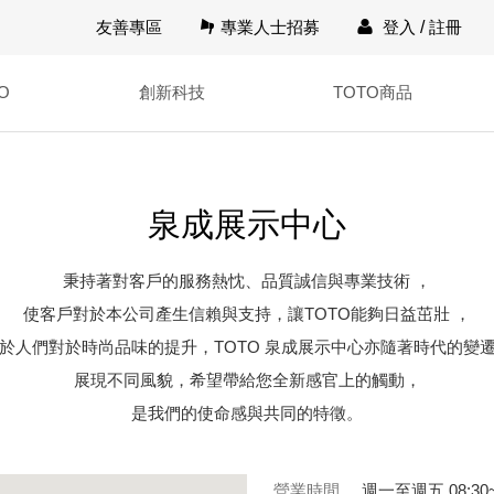
友善專區
專業人士招募
登入
/
註冊
O
創新科技
TOTO商品
泉成展示中心
秉持著對客戶的服務熱忱、品質誠信與專業技術 ，
使客戶對於本公司產生信賴與支持，讓TOTO能夠日益茁壯 ，
於人們對於時尚品味的提升，TOTO 泉成展示中心亦隨著時代的變
展現不同風貌，希望帶給您全新感官上的觸動，
是我們的使命感與共同的特徵。
營業時間
週一至週五 08:30~