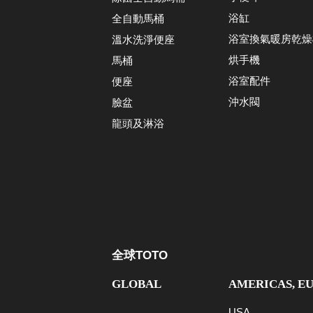
浴缸
全自動馬桶
浴室換氣暖房乾燥
溫水洗淨便座
烘手機
馬桶
浴室配件
便座
沖水閥
臉盆
龍頭及淋浴
全球TOTO
GLOBAL
AMERICAS, E
USA