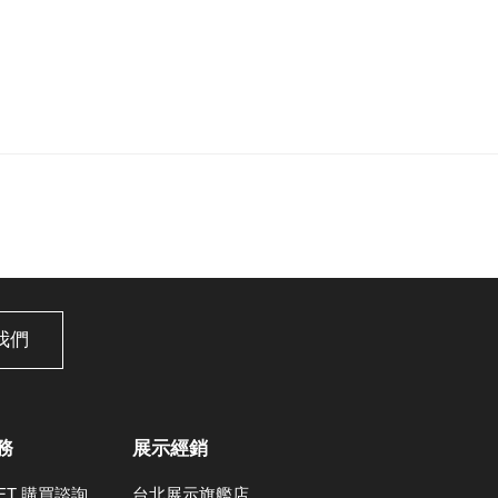
我們
務
展示經銷
LET 購買諮詢
台北展示旗艦店