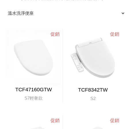
TCF47160GTW
TCF8342TW
S7輕奢款
S2