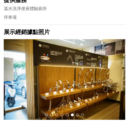
溫水洗淨便座體驗廁所
停車場
展示經銷據點照片