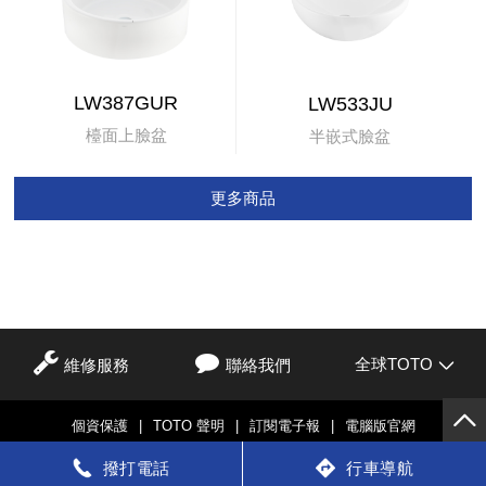
LW387GUR
LW533JU
檯面上臉盆
半嵌式臉盆
更多商品
全球TOTO
維修服務
聯絡我們
個資保護
|
TOTO 聲明
|
訂閱電子報
|
電腦版官網
© TOTO LTD.
撥打電話
行車導航