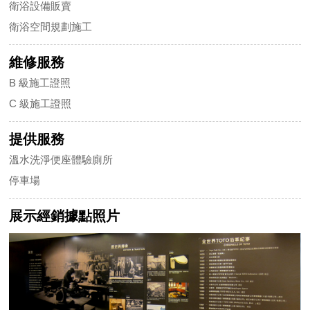
衛浴設備販賣
衛浴空間規劃施工
維修服務
B 級施工證照
C 級施工證照
提供服務
溫水洗淨便座體驗廁所
停車場
展示經銷據點照片