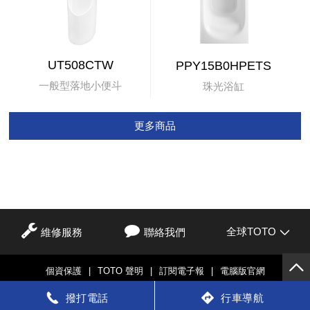
UT508CTW
PPY15B0HPETS
一般型落地小便斗
珠光浴缸
更多商品
全球TOTO
維修服務
聯絡我們
個資保護
|
TOTO 聲明
|
訂閱電子報
|
電腦版官網
© TOTO LTD.
撥打電話
行車導航