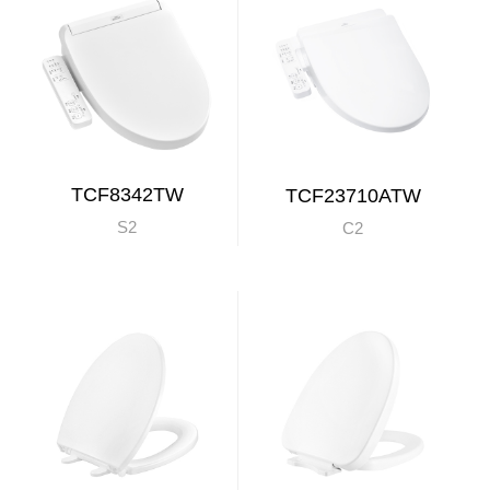
TCF8342TW
TCF23710ATW
S2
C2