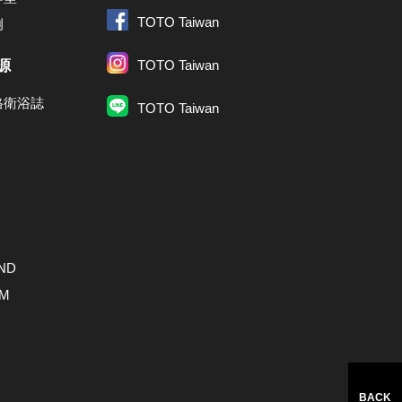
TOTO Taiwan
例
源
TOTO Taiwan
格衛浴誌
TOTO Taiwan
ND
AM
BACK