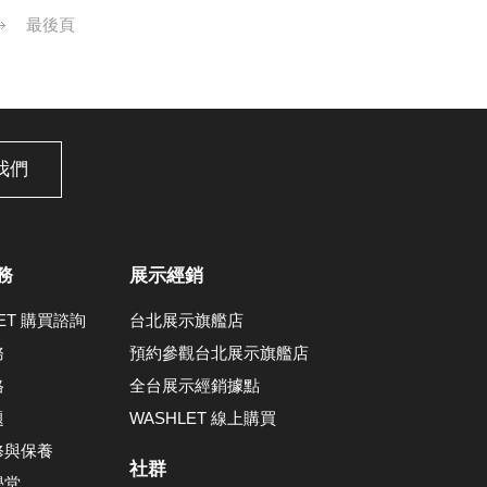
最後頁
我們
務
展示經銷
LET 購買諮詢
台北展示旗艦店
務
預約參觀台北展示旗艦店
格
全台展示經銷據點
題
WASHLET 線上購買
修與保養
社群
學堂