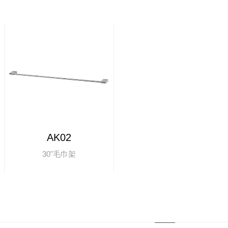
AK02
30"毛巾架