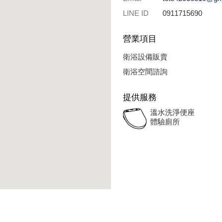
LINE ID
0911715690
營業項目
衛浴設備販賣
衛浴空間諮詢
提供服務
溫水洗淨便座
體驗廁所