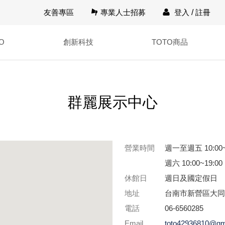
友善專區
專業人士招募
登入
/
註冊
O
創新科技
TOTO商品
群麗展示中心
營業時間
週一至週五 10:00~
週六 10:00~19:00
休館日
週日及國定假日
地址
台南市新營區大同路
電話
06-6560285
Email
toto42936810@gm