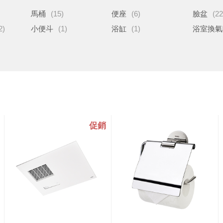
馬桶
(15)
便座
(6)
臉盆
(22
2)
小便斗
(1)
浴缸
(1)
浴室換氣