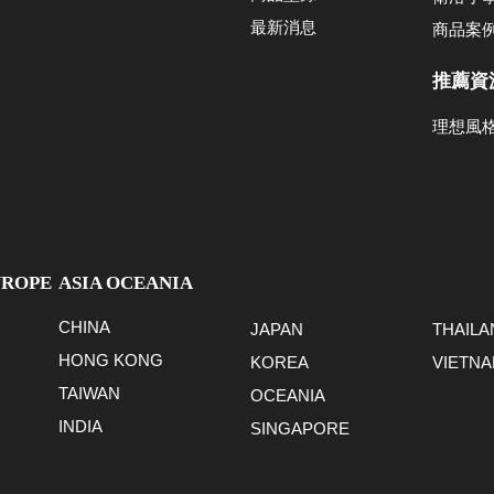
最新消息
商品案
推薦資
理想風
UROPE
ASIA OCEANIA
CHINA
JAPAN
THAILA
HONG KONG
KOREA
VIETN
TAIWAN
OCEANIA
INDIA
SINGAPORE