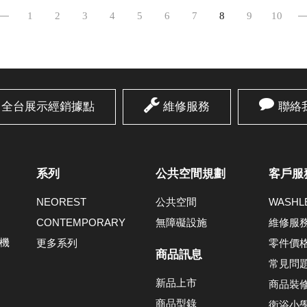
1
2
3
4
5
6
7
8
9
10
全台展示經銷據點
維修服務
聯絡
系列
公共空間規劃
客戶服
NEOREST
公共空間
WASH
CONTEMPORARY
無障礙設施
維修服
機
更多系列
零件價
商品訊息
常見問
新品上市
商品裝
商品型錄
衛浴小