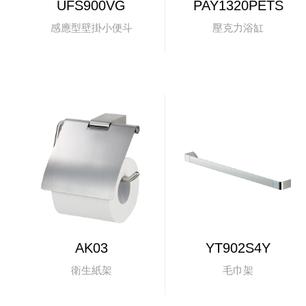
UFS900VG
PAY1320PETS
感應型壁掛小便斗
壓克力浴缸
AK03
YT902S4Y
衛生紙架
毛巾架