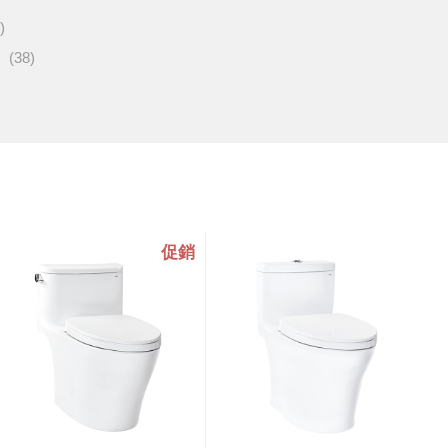
)
(38)