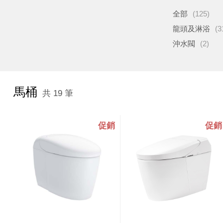
全部
(125)
龍頭及淋浴
(3
沖水閥
(2)
馬桶
共 19 筆