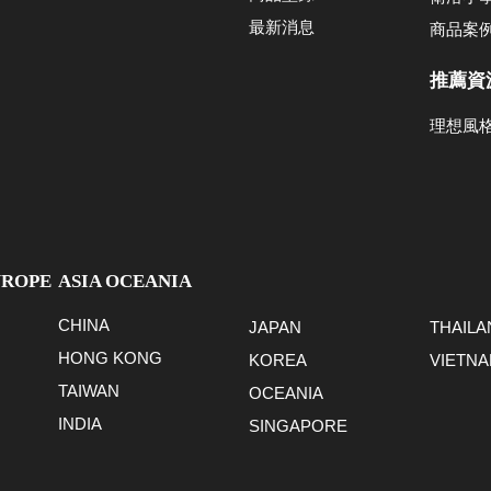
最新消息
商品案
推薦資
理想風
UROPE
ASIA OCEANIA
CHINA
JAPAN
THAILA
HONG KONG
KOREA
VIETN
TAIWAN
OCEANIA
INDIA
SINGAPORE