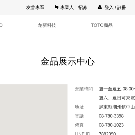
友善專區
專業人士招募
登入
/
註冊
O
創新科技
TOTO商品
金品展示中心
營業時間
週一至週五 08:00~
週六、週日可來電
地址
屏東縣潮州鎮中山
電話
08-780-3398
傳真
08-780-1023
LINE ID
7882390