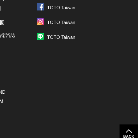
TOTO Taiwan
例
源
TOTO Taiwan
格衛浴誌
TOTO Taiwan
ND
AM
BACK