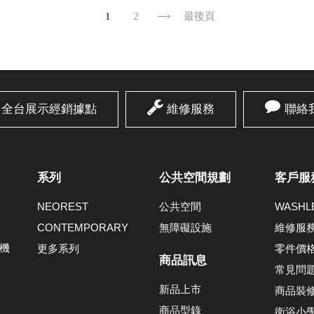
1
2
最後頁
全台展示經銷據點
維修服務
聯絡
系列
公共空間規劃
客戶服
NEOREST
公共空間
WASH
CONTEMPORARY
無障礙設施
維修服
機
更多系列
零件價
商品訊息
常見問
新品上市
商品裝
商品型錄
衛浴小