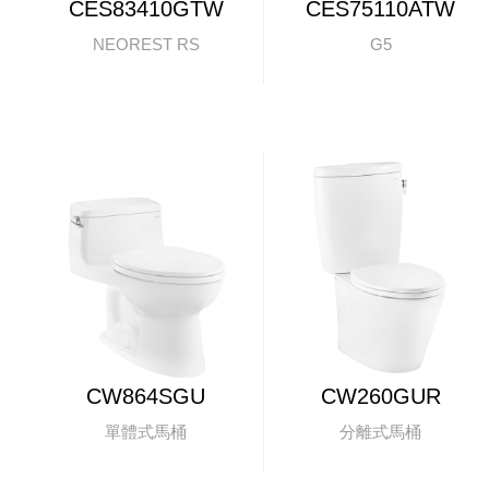
CES83410GTW
CES75110ATW
NEOREST RS
G5
CW864SGU
CW260GUR
單體式馬桶
分離式馬桶