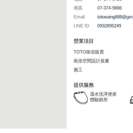
傳真
07-374-9886
Email
totowang888@gma
LINE ID
0932895249
營業項目
TOTO衛浴販賣
衛浴空間設計規畫
施工
提供服務
溫水洗淨便座
體驗廁所