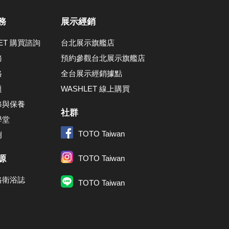
務
展示經銷
LET 購買諮詢
台北展示旗艦店
務
預約參觀台北展示旗艦店
格
全台展示經銷據點
題
WASHLET 線上購買
修與保養
社群
學堂
TOTO Taiwan
例
源
TOTO Taiwan
格衛浴誌
TOTO Taiwan