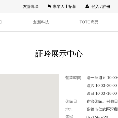
友善專區
專業人士招募
登入
/
註冊
O
創新科技
TOTO商品
証吟展示中心
營業時間
週一至週五 10:00~
週六 10:00~20:00
週日 10:00~16:00
休館日
春節休館。例假日營
地址
高雄市仁武區澄觀
電話
07-374-6720