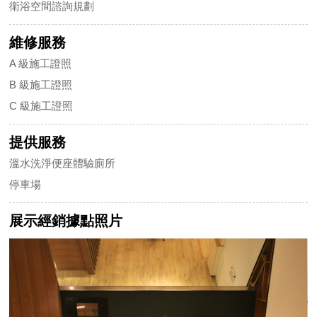
衛浴空間諮詢規劃
維修服務
A 級施工證照
B 級施工證照
C 級施工證照
提供服務
溫水洗淨便座體驗廁所
停車場
展示經銷據點照片