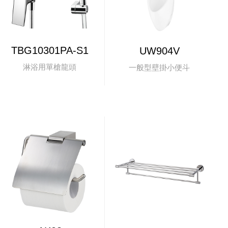
TBG10301PA-S1
UW904V
淋浴用單槍龍頭
一般型壁掛小便斗