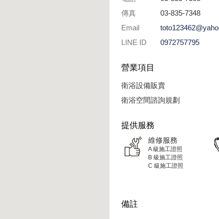
傳真
03-835-7348
Email
toto123462@yaho
LINE ID
0972757795
營業項目
衛浴設備販賣
衛浴空間諮詢規劃
提供服務
維修服務
A 級施工證照
B 級施工證照
C 級施工證照
備註