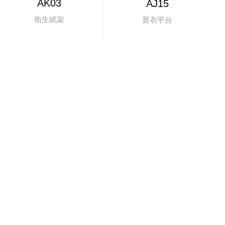
AK03
AJ15
衛生紙架
置衣平台