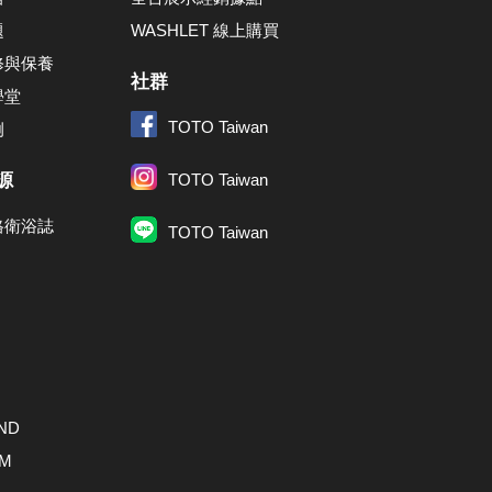
題
WASHLET 線上購買
修與保養
社群
學堂
TOTO Taiwan
例
源
TOTO Taiwan
格衛浴誌
TOTO Taiwan
ND
AM