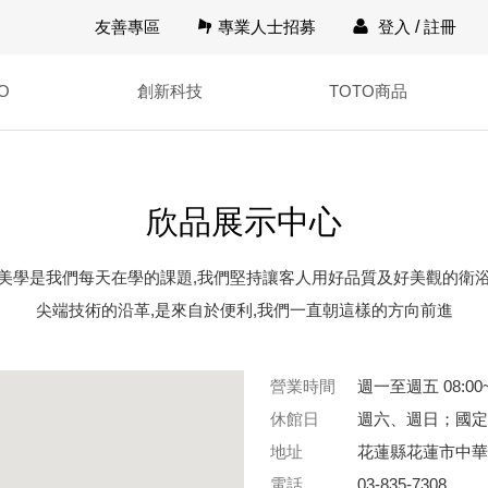
友善專區
專業人士招募
登入
/
註冊
O
創新科技
TOTO商品
欣品展示中心
美學是我們每天在學的課題,我們堅持讓客人用好品質及好美觀的衛
尖端技術的沿革,是來自於便利,我們一直朝這樣的方向前進
營業時間
週一至週五 08:00~
休館日
週六、週日；國定
地址
花蓮縣花蓮市中華
電話
03-835-7308