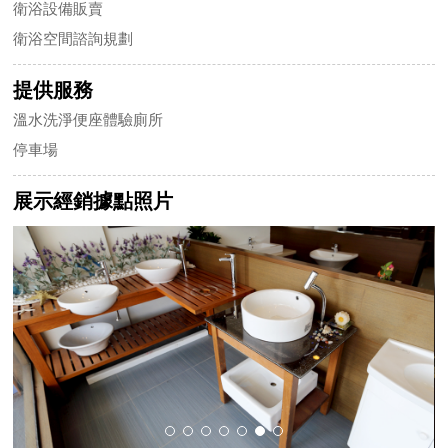
衛浴設備販賣
衛浴空間諮詢規劃
提供服務
溫水洗淨便座體驗廁所
停車場
展示經銷據點照片