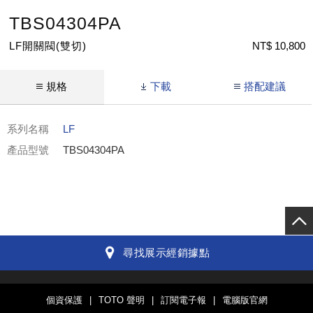
TBS04304PA
LF開關閥(雙切)
NT$ 10,800
規格
下載
搭配建議
系列名稱
LF
產品型號
TBS04304PA
尋找展示經銷據點
全球TOTO
維修服務
聯絡我們
個資保護
|
TOTO 聲明
|
訂閱電子報
|
電腦版官網