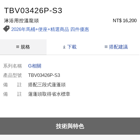
TBV03426P-S3
淋浴用控溫龍頭
NT$ 16,200
2026年馬桶+便座+精選商品 四件優惠
規格
下載
搭配建議
系列名稱
G相關
產品型號
TBV03426P-S3
備 註
搭配三段式蓮蓬頭
備 註
蓮蓬頭取得省水標章
技術與特色