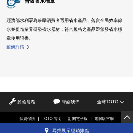
普級省水標章
經濟部水利署為鼓勵消費者選用省水產品，落實全民效率節
水並促進業界研發省水器材，符合規格之產品即頒發省水標
章使用證書。
瞭解詳情
全球TOTO
維修服務
聯絡我們
個資保護
|
TOTO 聲明
|
訂閱電子報
|
電腦版官網
© TOTO LTD.
尋找展示經銷據點