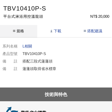
TBV10410P-S
平台式淋浴用控溫龍頭
NT$ 20,000
規格
下載
搭配建議
系列名稱
L相關
產品型號
TBV10410P-S
備 註
搭配三段式蓮蓬頭
備 註
蓮蓬頭取得省水標章
技術與特色