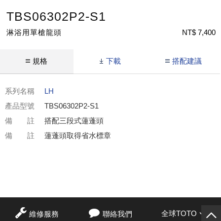
TBS06302P2-S1
淋浴用單槍龍頭
NT$ 7,400
規格
下載
搭配建議
系列名稱
LH
產品型號
TBS06302P2-S1
備 註
搭配三段式蓮蓬頭
備 註
蓮蓬頭取得省水標章
全球TOTO
維修服務
聯絡我們