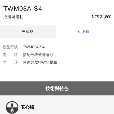
TWM03A-S4
控溫淋浴柱
NT$ 31,800
規格
下載
產品型號
TWM03A-S4
備 註
搭配三段式蓮蓬頭
備 註
蓮蓬頭取得省水標章
技術與特色
安心觸