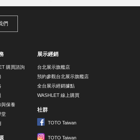
我們
務
展示經銷
LET 購買諮詢
台北展示旗艦店
務
預約參觀台北展示旗艦店
格
全台展示經銷據點
題
WASHLET 線上購買
修與保養
社群
學堂
TOTO Taiwan
例
源
TOTO Taiwan