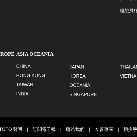
理想風
UROPE
ASIA OCEANIA
CHINA
JAPAN
THAILA
HONG KONG
KOREA
VIETN
TAIWAN
OCEANIA
INDIA
SINGAPORE
TOTO 聲明
|
訂閱電子報
|
聯絡我們
|
友善專區
|
切換