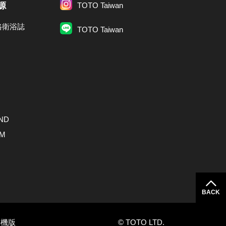
源
TOTO Taiwan
格衛浴誌
TOTO Taiwan
ND
AM
BACK
手機版
© TOTO LTD.