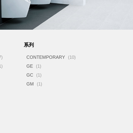
系列
7)
CONTEMPORARY
(10)
1)
GE
(1)
GC
(1)
GM
(1)