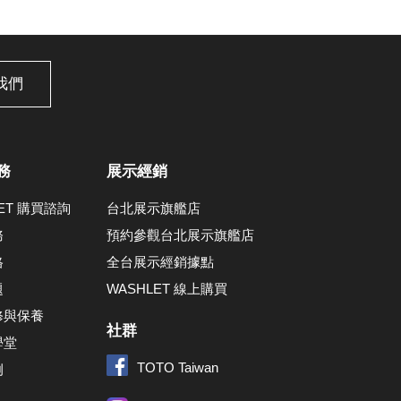
我們
務
展示經銷
LET 購買諮詢
台北展示旗艦店
務
預約參觀台北展示旗艦店
格
全台展示經銷據點
題
WASHLET 線上購買
修與保養
社群
學堂
TOTO Taiwan
例