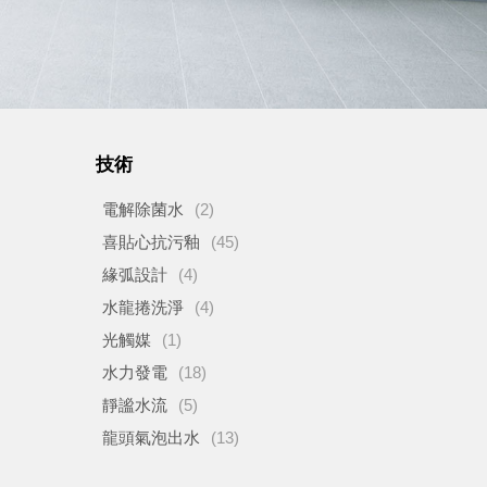
技術
電解除菌水
(2)
喜貼心抗污釉
(45)
緣弧設計
(4)
水龍捲洗淨
(4)
光觸媒
(1)
水力發電
(18)
靜謐水流
(5)
龍頭氣泡出水
(13)