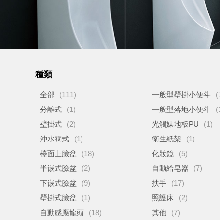
種類
全部
(111)
一般型壁掛小便斗
(
分離式
(1)
一般型落地小便斗
(
壁掛式
(2)
光觸媒地板PU
(1)
沖水閥式
(1)
衛生紙架
(1)
檯面上臉盆
(18)
化妝鏡
(5)
半嵌式臉盆
(2)
自動給皂器
(7)
下嵌式臉盆
(9)
扶手
(17)
壁掛式臉盆
(1)
照護床
(2)
自動感應龍頭
(18)
其他
(7)