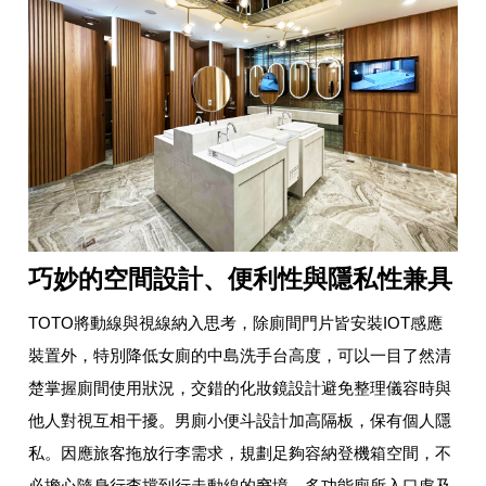
巧妙的空間設計、便利性與隱私性兼具
TOTO將動線與視線納入思考，除廁間門片皆安裝IOT感應
裝置外，特別降低女廁的中島洗手台高度，可以一目了然清
楚掌握廁間使用狀況，交錯的化妝鏡設計避免整理儀容時與
他人對視互相干擾。男廁小便斗設計加高隔板，保有個人隱
私。因應旅客拖放行李需求，規劃足夠容納登機箱空間，不
必擔心隨身行李擋到行走動線的窘境。多功能廁所入口處及