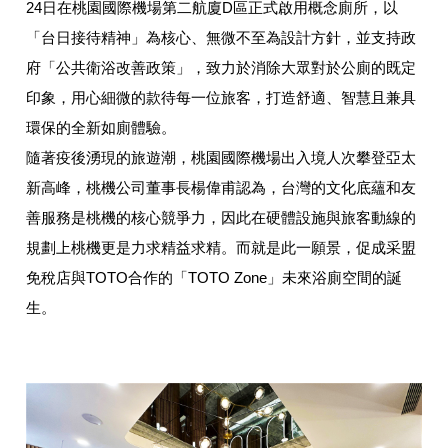
24日在桃園國際機場第二航廈D區正式啟用概念廁所，以
「台日接待精神」為核心、無微不至為設計方針，並支持政
府「公共衛浴改善政策」，致力於消除大眾對於公廁的既定
印象，用心細微的款待每一位旅客，打造舒適、智慧且兼具
環保的全新如廁體驗。
隨著疫後湧現的旅遊潮，桃園國際機場出入境人次攀登亞太
新高峰，桃機公司董事長楊偉甫認為，台灣的文化底蘊和友
善服務是桃機的核心競爭力，因此在硬體設施與旅客動線的
規劃上桃機更是力求精益求精。而就是此一願景，促成采盟
免稅店與TOTO合作的「TOTO Zone」未來浴廁空間的誕
生。