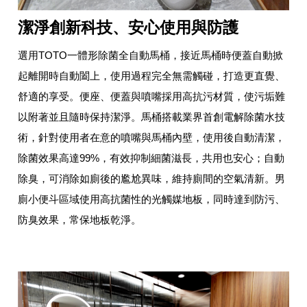
潔淨創新科技、安心使用與防護
選用TOTO一體形除菌全自動馬桶，接近馬桶時便蓋自動掀
起離開時自動闔上，使用過程完全無需觸碰，打造更直覺、
舒適的享受。便座、便蓋與噴嘴採用高抗污材質，使污垢難
以附著並且隨時保持潔淨。馬桶搭載業界首創電解除菌水技
術，針對使用者在意的噴嘴與馬桶內壁，使用後自動清潔，
除菌效果高達99%，有效抑制細菌滋長，共用也安心；自動
除臭，可消除如廁後的尷尬異味，維持廁間的空氣清新。男
廁小便斗區域使用高抗菌性的光觸媒地板，同時達到防污、
防臭效果，常保地板乾淨。