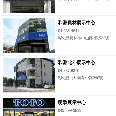
和淵員林展示中心
04-835-4841
彰化縣員林市中山路2段522號
和淵北斗展示中心
04-887-6370
彰化縣北斗鎮斗中路390號
明摯展示中心
049-299-3519