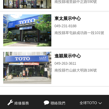
南投縣埔里鎮中正路590號
東太展示中心
049-231-8188
南投縣草屯鎮成功路一段101號
進穎展示中心
049-263-3611
南投縣竹山鎮大明路186號
全球TOTO
維修服務
聯絡我們