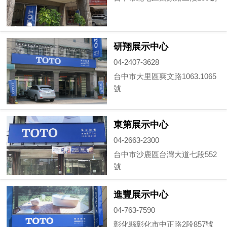
研翔展示中心
04-2407-3628
台中市大里區爽文路1063.1065
號
東第展示中心
04-2663-2300
台中市沙鹿區台灣大道七段552
號
進豐展示中心
04-763-7590
彰化縣彰化市中正路2段857號