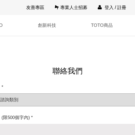
友善專區
專業人士招募
登入
/
註冊
O
創新科技
TOTO商品
聯絡我們
*
(限500個字內) *