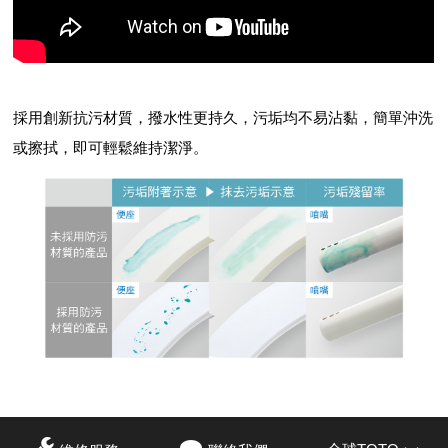
採用創新抗污材質，撥水性更持久，污垢均不易沾黏，簡單沖洗
或擦拭，即可輕鬆維持潔淨。