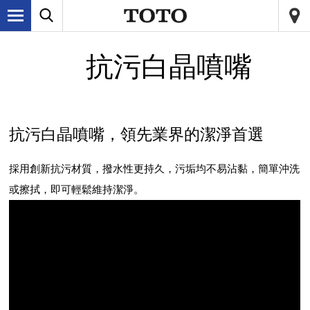
抗污白晶噴嘴
抗污白晶噴嘴，領先業界的潔淨首選
採用創新抗污材質，撥水性更持久，污垢均不易沾黏，簡單沖洗
或擦拭，即可輕鬆維持潔淨。