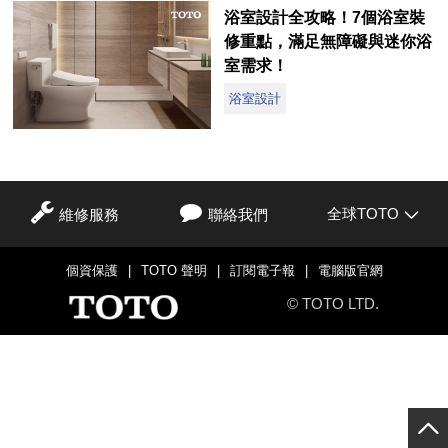
浴室設計全攻略！7個浴室裝
修重點，滿足無障礙與迷你浴
室需求！
浴室設計
全球TOTO
維修服務
聯絡我們
個資保護
|
TOTO 聲明
|
訂閱電子報
|
電腦版官網
© TOTO LTD.