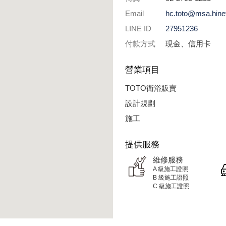
Email
hc.toto@msa.hinet
LINE ID
27951236
付款方式
現金、信用卡
營業項目
TOTO衛浴販賣
設計規劃
施工
提供服務
維修服務
A 級施工證照
B 級施工證照
C 級施工證照