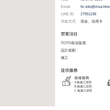
Email
hc.toto@msa.hinet
LINE ID
27951236
付款方式
現金、信用卡
營業項目
TOTO衛浴販賣
設計規劃
施工
提供服務
維修服務
A 級施工證照
B 級施工證照
C 級施工證照