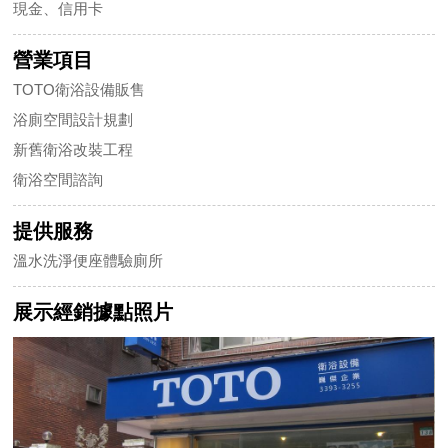
現金、信用卡
營業項目
TOTO衛浴設備販售
浴廁空間設計規劃
新舊衛浴改裝工程
衛浴空間諮詢
提供服務
溫水洗淨便座體驗廁所
展示經銷據點照片