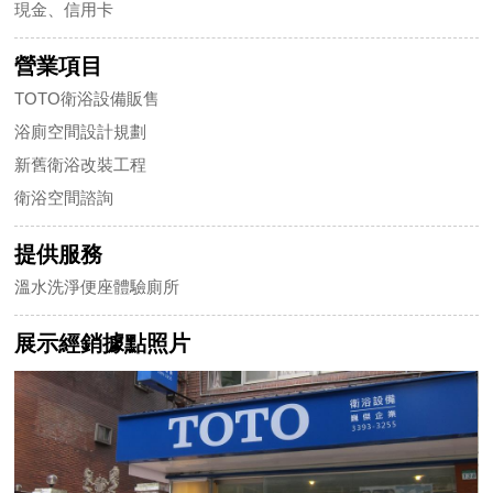
現金、信用卡
營業項目
TOTO衛浴設備販售
浴廁空間設計規劃
新舊衛浴改裝工程
衛浴空間諮詢
提供服務
溫水洗淨便座體驗廁所
展示經銷據點照片