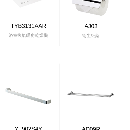
TYB3131AAR
AJ03
浴室換氣暖房乾燥機
衛生紙架
YT902S4Y
AD09R