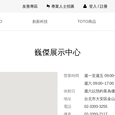
友善專區
專業人士招募
登入
/
註冊
O
創新科技
TOTO商品
巍傑展示中心
營業時間
週一至週五 09:00~
週六 09:00~17:00
休館日
週六以預約客為優
地址
台北市大安區金山南
電話
02-3393-3255
傳真
02-3393-7117