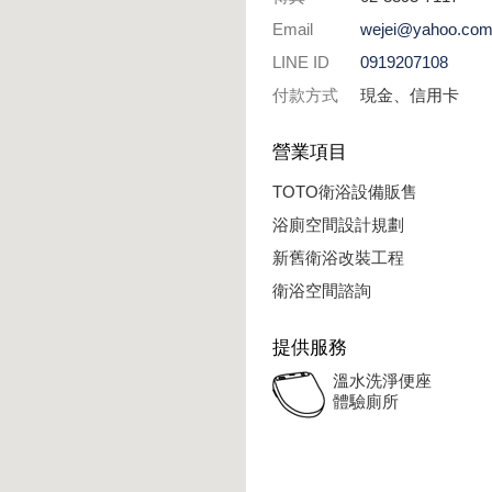
Email
wejei@yahoo.com
LINE ID
0919207108
付款方式
現金、信用卡
營業項目
TOTO衛浴設備販售
浴廁空間設計規劃
新舊衛浴改裝工程
衛浴空間諮詢
提供服務
溫水洗淨便座
體驗廁所