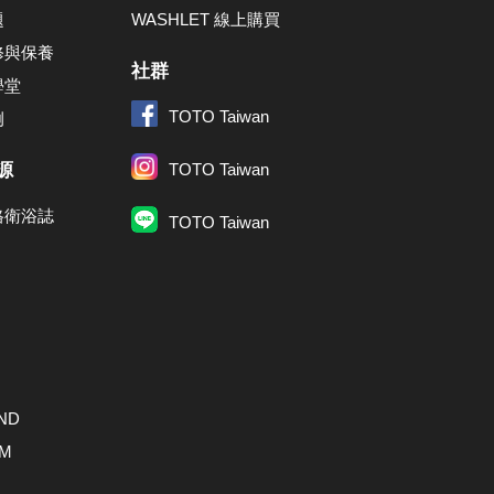
題
WASHLET 線上購買
修與保養
社群
學堂
TOTO Taiwan
例
源
TOTO Taiwan
格衛浴誌
TOTO Taiwan
ND
AM