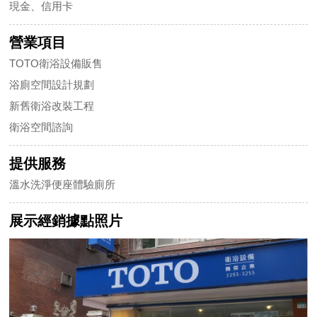
現金、信用卡
營業項目
TOTO衛浴設備販售
浴廁空間設計規劃
新舊衛浴改裝工程
衛浴空間諮詢
提供服務
溫水洗淨便座體驗廁所
展示經銷據點照片