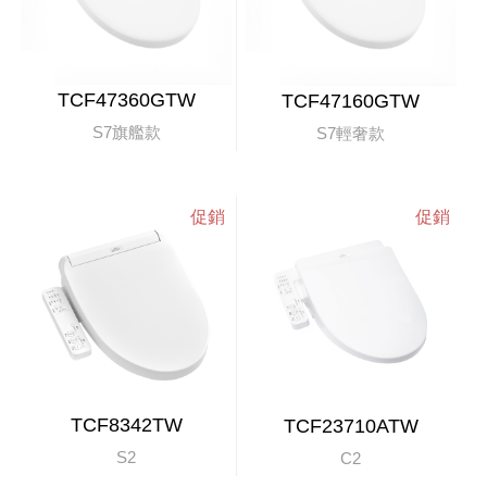
TCF47360GTW
TCF47160GTW
S7旗艦款
S7輕奢款
TCF8342TW
TCF23710ATW
S2
C2