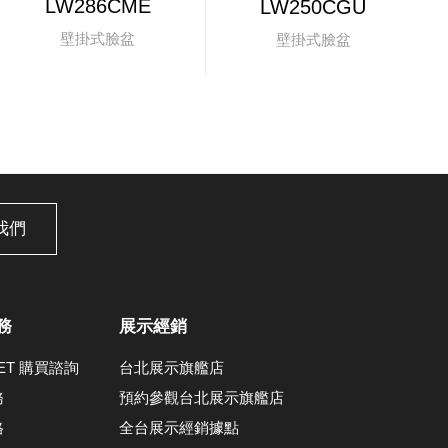
LW286CME
LW250CGU
壁掛式臉盆
壁掛式臉盆
我們
務
展示經銷
LET 購買諮詢
台北展示旗艦店
務
預約參觀台北展示旗艦店
格
全台展示經銷據點