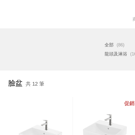
全部
(86)
龍頭及淋浴
(1
臉盆
共 12 筆