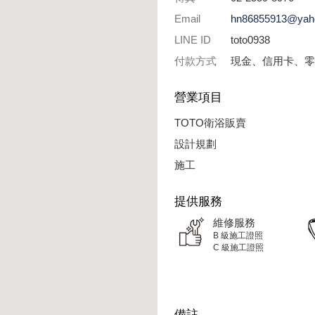
Email
hn86855913@yah
LINE ID
toto0938
付款方式
現金、信用卡、零
營業項目
TOTO衛浴販賣
設計規劃
施工
提供服務
維修服務
B 級施工證照
C 級施工證照
備註