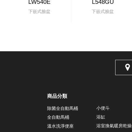
LW540E
L548GU
下嵌式臉盆
下嵌式臉盆
商品分類
小便斗
除菌全自動馬桶
浴缸
全自動馬桶
浴室換氣暖房乾燥
溫水洗淨便座