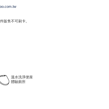
oo.com.tw
件販售不可刷卡。
溫水洗淨便座
體驗廁所