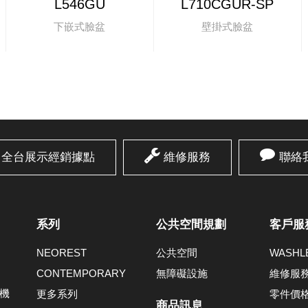
L546GU
L710CGUR-SP
下嵌式臉盆
壁掛式臉盆
全台展示經銷據點
維修服務
聯絡
系列
公共空間規劃
客戶服
NEOREST
公共空間
WASH
CONTEMPORARY
無障礙設施
維修服
機
更多系列
零件價
商品訊息