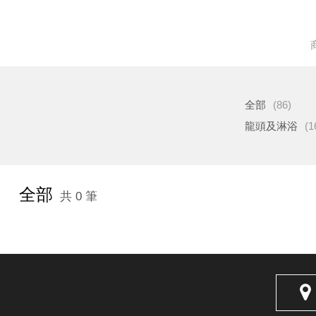
全部
(86)
龍頭及淋浴
(1
全部
共 0 筆