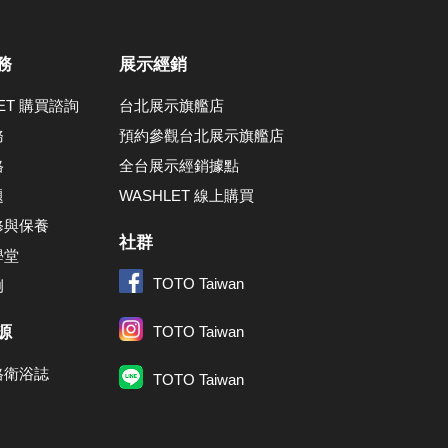
務
展示經銷
LET 購買諮詢
台北展示旗艦店
務
預約參觀台北展示旗艦店
格
全台展示經銷據點
題
WASHLET 線上購買
修與保養
社群
學堂
TOTO Taiwan
例
源
TOTO Taiwan
格衛浴誌
TOTO Taiwan