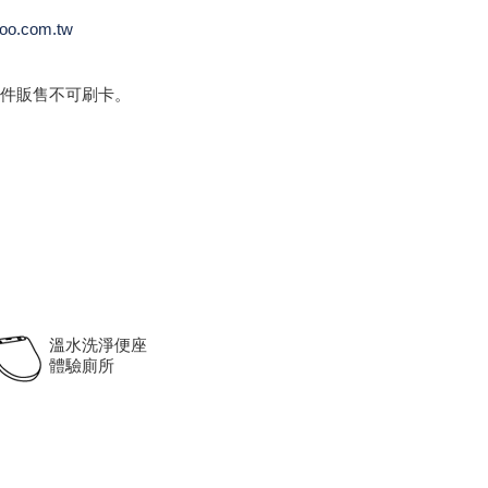
oo.com.tw
件販售不可刷卡。
溫水洗淨便座
體驗廁所