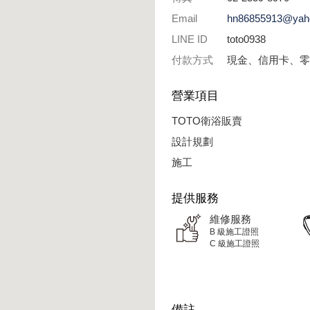
Email
hn86855913@yah
LINE ID
toto0938
付款方式
現金、信用卡、零
營業項目
TOTO衛浴販賣
設計規劃
施工
提供服務
維修服務
B 級施工證照
C 級施工證照
備註