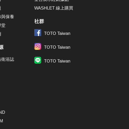
題
WASHLET 線上購買
修與保養
社群
學堂
TOTO Taiwan
例
源
TOTO Taiwan
格衛浴誌
TOTO Taiwan
ND
AM