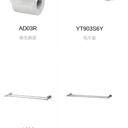
AD03R
YT903S6Y
衛生紙架
毛巾架