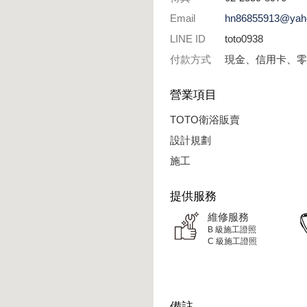
Email
hn86855913@yah
LINE ID
toto0938
付款方式
現金、信用卡、零
營業項目
TOTO衛浴販賣
設計規劃
施工
提供服務
維修服務
B 級施工證照
C 級施工證照
備註