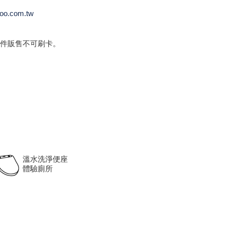
oo.com.tw
件販售不可刷卡。
溫水洗淨便座
體驗廁所