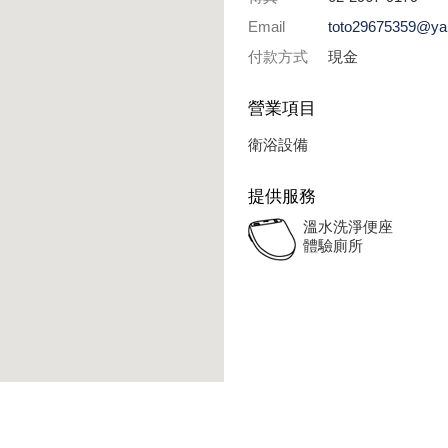
Email
toto29675359@ya
付款方式
現金
營業項目
衛浴設備
提供服務
溫水洗淨便座
體驗廁所