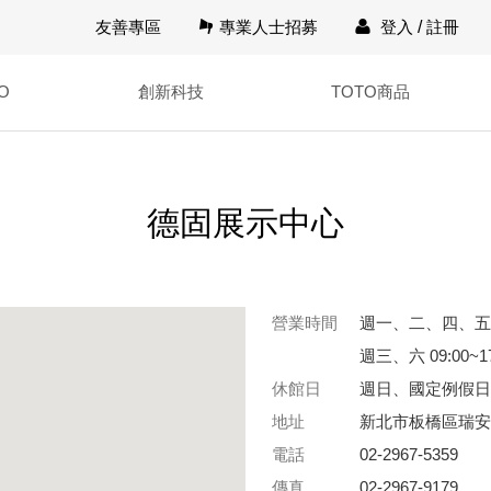
友善專區
專業人士招募
登入
/
註冊
O
創新科技
TOTO商品
德固展示中心
營業時間
週一、二、四、五 09
週三、六 09:00~17
休館日
週日、國定例假日
地址
新北市板橋區瑞安
電話
02-2967-5359
傳真
02-2967-9179