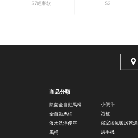
S7輕奢款
S2
商品分類
小便斗
除菌全自動馬桶
浴缸
全自動馬桶
浴室換氣暖房乾燥
溫水洗淨便座
烘手機
馬桶