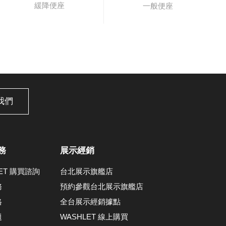
緩降便座
一般便座
我們
務
展示經銷
LET 購買諮詢
台北展示旗艦店
務
預約參觀台北展示旗艦店
格
全台展示經銷據點
題
WASHLET 線上購買