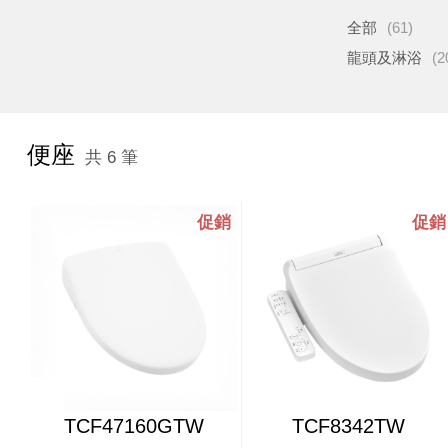
全部
(61)
龍頭及淋浴
(2
便座
共 6 筆
TCF47160GTW
TCF8342TW