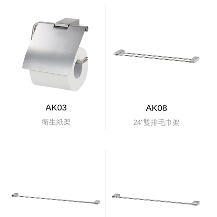
AK03
AK08
衛生紙架
24"雙排毛巾架