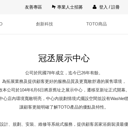
友善專區
專業人士招募
登入
/
註冊
O
創新科技
TOTO商品
冠丞展示中心
公司於民國78年成立，迄今已26年有餘。
為拓展業務及提供顧客更好的服務品質及更寬敞舒適的展售環境，
故本公司於104年6月6日將原舊址之展示中心，遷移至新址正式開幕
中心店內環境寬敞明亮，中心內規劃情境式擺設空間並設有Washlet
讓顧客更能明確了解TOTO產品的優點及特性。
設計、規劃、安裝、維修等系統式服務，提供顧客居家浴廁裝潢最