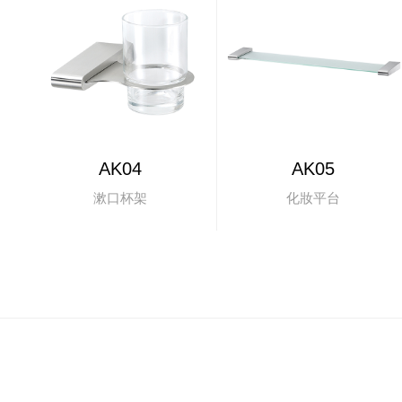
AK04
AK05
漱口杯架
化妝平台