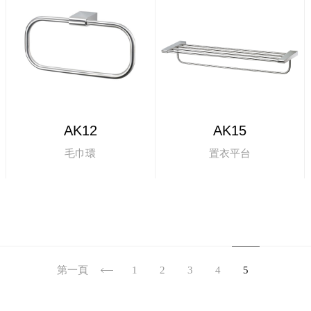
AK12
AK15
毛巾環
置衣平台
第一頁
1
2
3
4
5