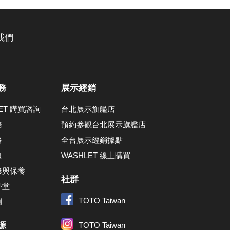
我們
務
展示經銷
LET 購買諮詢
台北展示旗艦店
務
預約參觀台北展示旗艦店
格
全台展示經銷據點
題
WASHLET 線上購買
修與保養
社群
學堂
TOTO Taiwan
例
源
TOTO Taiwan