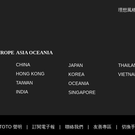
理想風
UROPE
ASIA OCEANIA
CHINA
JAPAN
THAILA
HONG KONG
KOREA
VIETN
TAIWAN
OCEANIA
INDIA
SINGAPORE
TOTO 聲明
|
訂閱電子報
|
聯絡我們
|
友善專區
|
切換