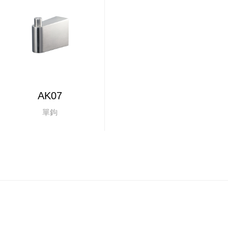
AK07
單鉤