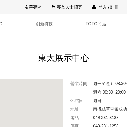
友善專區
專業人士招募
登入
/
註冊
O
創新科技
TOTO商品
東太展示中心
營業時間
週一至週五 08:30~
週六 08:30~20:00
休館日
週日
地址
南投縣草屯鎮成功
電話
049-231-8188
傳真
049-231-1258