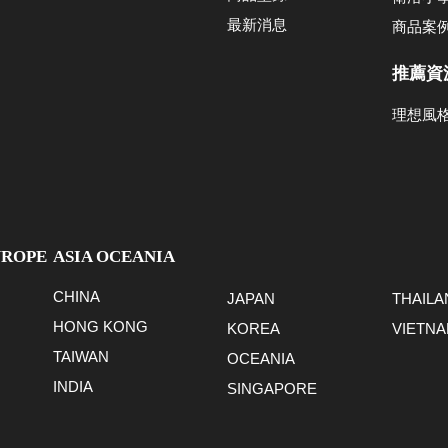
最新消息
商品案
推薦資
理想風
UROPE
ASIA OCEANIA
CHINA
JAPAN
THAILA
HONG KONG
KOREA
VIETN
TAIWAN
OCEANIA
INDIA
SINGAPORE