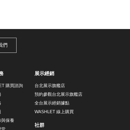
我們
務
展示經銷
LET 購買諮詢
台北展示旗艦店
務
預約參觀台北展示旗艦店
格
全台展示經銷據點
題
WASHLET 線上購買
修與保養
社群
學堂