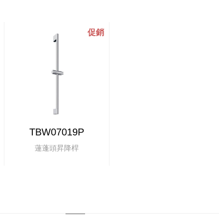
TBW07019P
蓮蓬頭昇降桿