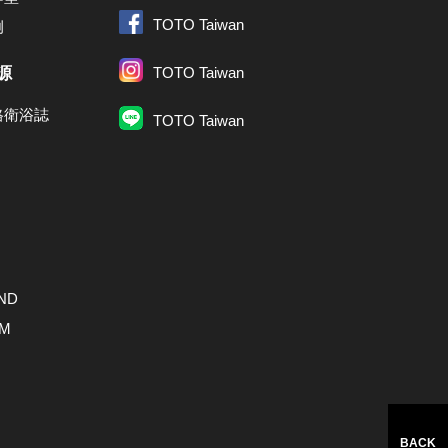
TOTO Taiwan
例
源
TOTO Taiwan
格衛浴誌
TOTO Taiwan
ND
AM
BACK