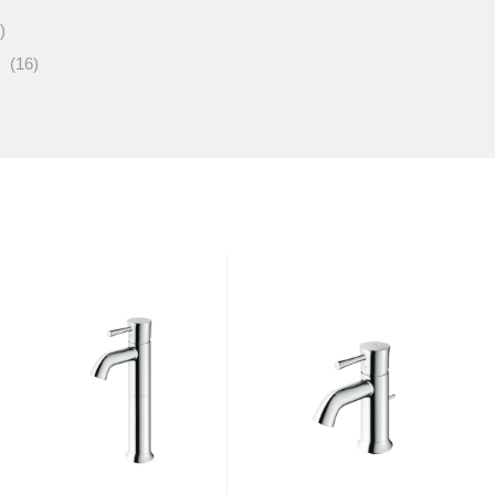
)
(16)