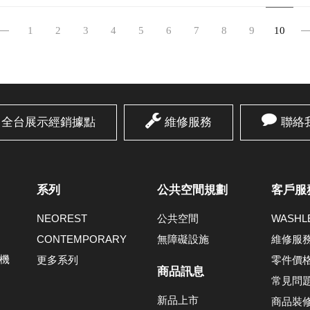
1
2
3
4
5
6
7
8
9
10
全台展示經銷據點
維修服務
聯絡
系列
公共空間規劃
客戶服
NEOREST
公共空間
WASH
CONTEMPORARY
無障礙設施
維修服
機
更多系列
零件價
商品訊息
常見問
新品上市
商品裝