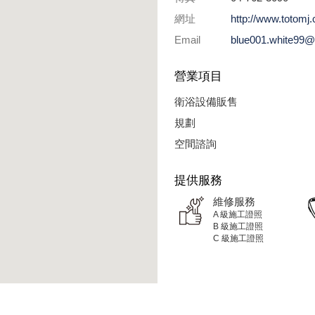
網址
http://www.totomj
Email
blue001.white99@
營業項目
衛浴設備販售
規劃
空間諮詢
提供服務
維修服務
A 級施工證照
B 級施工證照
C 級施工證照