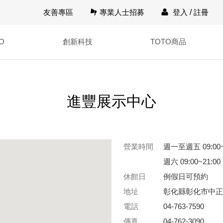
友善專區
專業人士招募
登入
/
註冊
O
創新科技
TOTO商品
進豐展示中心
營業時間
週一至週五 09:00~
週六 09:00~21:00
休館日
例假日可預約
地址
彰化縣彰化市中正路
電話
04-763-7590
傳真
04-762-3090