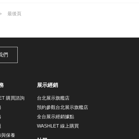
最後頁
我們
務
展示經銷
LET 購買諮詢
台北展示旗艦店
務
預約參觀台北展示旗艦店
格
全台展示經銷據點
題
WASHLET 線上購買
修與保養