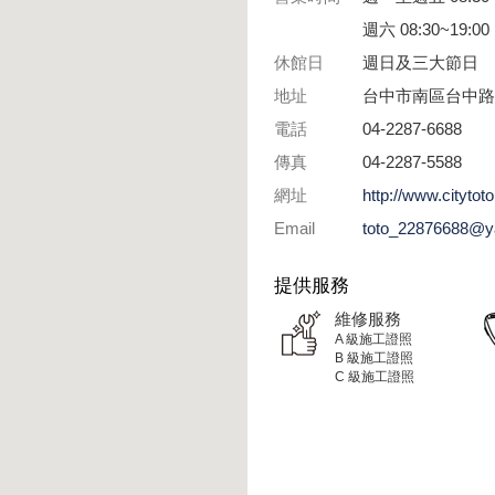
週六 08:30~19:00
休館日
週日及三大節日
地址
台中市南區台中路3
電話
04-2287-6688
傳真
04-2287-5588
網址
http://www.citytot
Email
toto_22876688@y
提供服務
維修服務
A 級施工證照
B 級施工證照
C 級施工證照