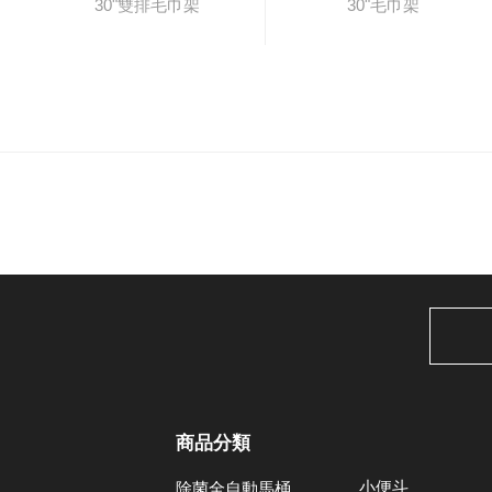
30"雙排毛巾架
30"毛巾架
商品分類
小便斗
除菌全自動馬桶