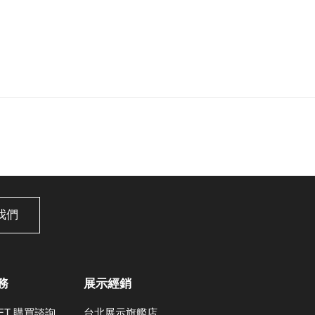
我們
務
展示經銷
LET 購買諮詢
台北展示旗艦店