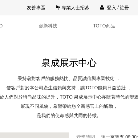
友善專區
專業人士招募
登入
/
註冊
O
創新科技
TOTO商品
泉成展示中心
秉持著對客戶的服務熱忱、品質誠信與專業技術 ，
使客戶對於本公司產生信賴與支持，讓TOTO能夠日益茁壯 ，
於人們對於時尚品味的提升，TOTO 泉成展示中心亦隨著時代的變
展現不同風貌，希望帶給您全新感官上的觸動，
是我們的使命感與共同的特徵。
營業時間
週一至週五 08:30~