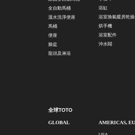
浴缸
全自動馬桶
浴室換氣暖房乾燥
溫水洗淨便座
烘手機
馬桶
浴室配件
便座
沖水閥
臉盆
龍頭及淋浴
全球TOTO
GLOBAL
AMERICAS, E
USA