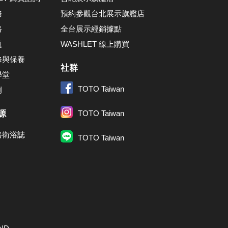
務
預約參觀台北展示旗艦店
格
全台展示經銷據點
題
WASHLET 線上購買
修與保養
社群
學堂
TOTO Taiwan
例
源
TOTO Taiwan
格衛浴誌
TOTO Taiwan