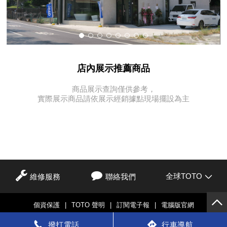
店內展示推薦商品
商品展示查詢僅供參考，
實際展示商品請依展示經銷據點現場擺設為主
全球TOTO
維修服務
聯絡我們
個資保護
|
TOTO 聲明
|
訂閱電子報
|
電腦版官網
© TOTO LTD.
撥打電話
行車導航