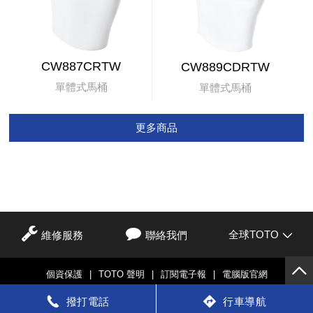
CW887CRTW
CW889CDRTW
單體式馬桶
單體式馬桶
更多商品
全球TOTO
維修服務
聯絡我們
個資保護
|
TOTO 聲明
|
訂閱電子報
|
電腦版官網
© TOTO LTD.
撥打電話
行車導航