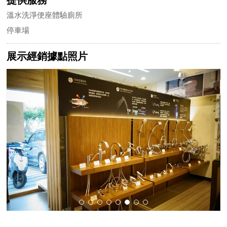
溫水洗淨便座體驗廁所
停車場
展示經銷據點照片