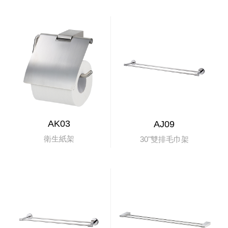
AK03
AJ09
衛生紙架
30"雙排毛巾架