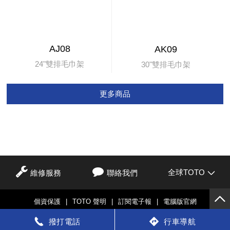
AJ08
AK09
24"雙排毛巾架
30"雙排毛巾架
更多商品
全球TOTO
維修服務
聯絡我們
個資保護
|
TOTO 聲明
|
訂閱電子報
|
電腦版官網
© TOTO LTD.
撥打電話
行車導航